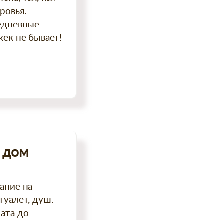
ровья.
жедневные
жек не бывает!
й дом
ание на
туалет, душ.
лата до