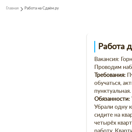
Главная
Работа на Сдаём.ру
Работа 
Вакансия: Горн
Проводим набо
Пу
Требования:
обучаться, ак
пунктуальная.
Обязанности:
Убрали одну к
сидите на квар
четырёх кварт
работу. Кварт