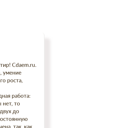
тир! Сdaem.ru.
, умение
го роста,
дная работа:
 нет, то
 двух до
постоянную
ена, так, как