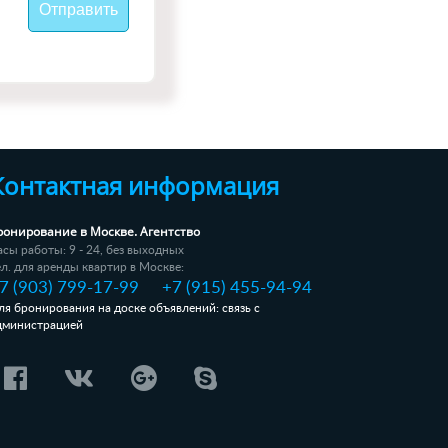
Контактная информация
ронирование в Москве. Агентство
асы работы: 9 - 24, без выходных
ел. для аренды квартир в Москве:
7 (903) 799-17-99
+7 (915) 455-94-94
ля бронирования на доске объявлений: связь с
дминистрацией