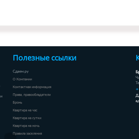
Полезные ссылки
Б
Сдаем.ру
Ч
О Компании
Т
а
Контактная информация
+
Права, правообладатели
Д
ли
а
Бронь
Квартира на час
Квартира на сутки
Квартира на ночь
Правила заселения