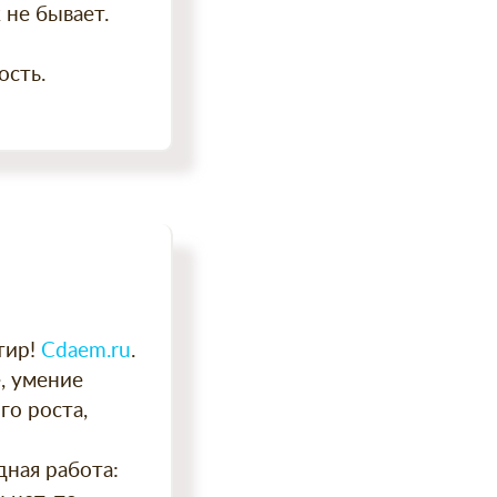
 не бывает.
ость.
тир!
.
Сdaem.ru
, умение
го роста,
дная работа: