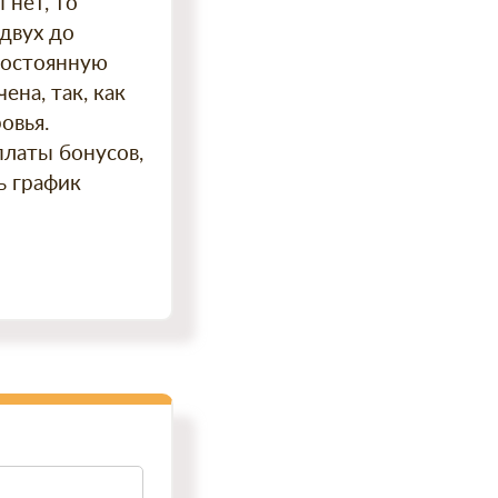
 нет, то
 двух до
постоянную
ена, так, как
овья.
платы бонусов,
ь график