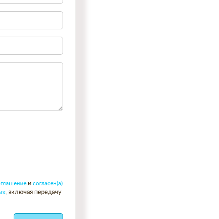
оглашение
и
согласен(а)
ых
, включая передачу