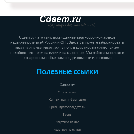
Сдаём.ру - это сайт, посвященный краткосрочной аренде
недвижимости всей России и СНГ. Здесь Вы можете забронировать
квартиру на час, квартиру на ночь и квартиру на сутки, так же
подобрать коттедж на сутки и на выходные. Мы работаем только с
проверенными объектами недвижимости или своими.
Полезные ссылки
Сдаем.ру
О Компании
Контактная информация
Права, правообладатели
Бронь
Квартира на час
Квартира на сутки